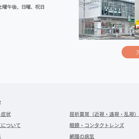
容
る症状
屈折異常（近視・遠視・乱視）
気について
眼鏡・コンタクトレンズ
科
網膜の病気