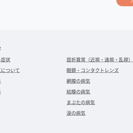
容
る症状
屈折異常（近視・遠視・乱視）
気について
眼鏡・コンタクトレンズ
科
網膜の病気
科
結膜の病気
まぶたの病気
涙の病気